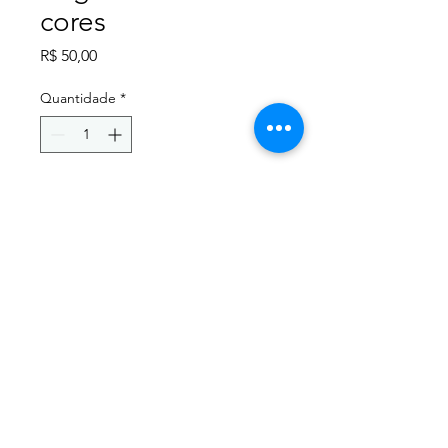
cores
Preço
R$ 50,00
Quantidade
*
Adicionar ao carrinho
Caneca de chopp com 475 
ml, em vidro jateado com 
diversas cores.
Personalize do seu jeito